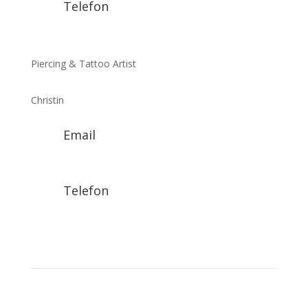
Telefon
0173 391 26 76
Piercing & Tattoo Artist
Christin
Email
christin@tattoosbyzet.de
Telefon
0152 57 142 655